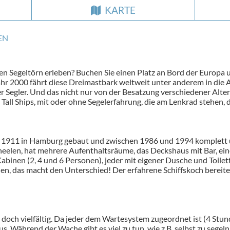
KARTE
EN
 Segeltörn erleben? Buchen Sie einen Platz an Bord der Europa un
hr 2000 fährt diese Dreimastbark weltweit unter anderem in die A
hter Segler. Und das nicht nur von der Besatzung verschiedener Alt
all Ships, mit oder ohne Segelerfahrung, die am Lenkrad stehen, d
 1911 in Hamburg gebaut und zwischen 1986 und 1994 komplett 
neelen, hat mehrere Aufenthaltsräume, das Deckshaus mit Bar, eine
abinen (2, 4 und 6 Personen), jeder mit eigener Dusche und Toil
, das macht den Unterschied! Der erfahrene Schiffskoch bereitet
 doch vielfältig. Da jeder dem Wartesystem zugeordnet ist (4 Stund
. Während der Wache gibt es viel zu tun, wie z.B. selbst zu segeln