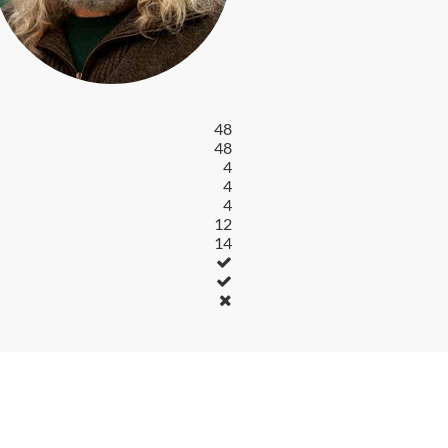
48
48
4
4
4
12
14