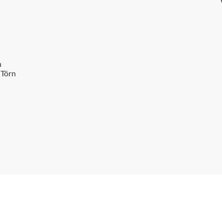
n
 Törn