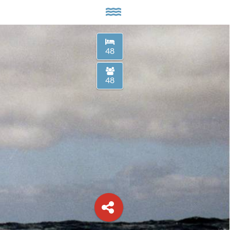
48
48