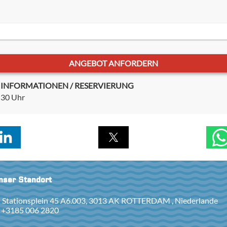
ANGEBOT ANFORDERN
ÜR INFORMATIONEN / RESERVIERUNG
:30 Uhr
nser Standort
Stationsplein 45 A6.003, 3013 AK ROTTERDAM , Niederlande
+3185 006 2820